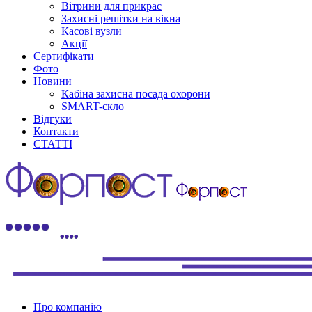
Вітрини для прикрас
Захисні решітки на вікна
Касові вузли
Акції
Сертифікати
Фото
Новини
Кабіна захисна посада охорони
SMART-скло
Відгуки
Контакти
СТАТТІ
Про компанію