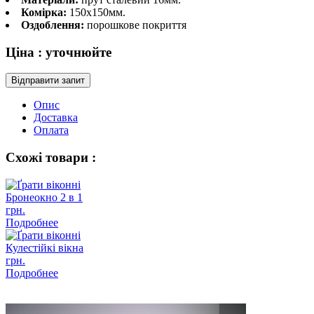
Комірка:
150х150мм.
Оздоблення:
порошкове покриття
Ціна :
уточнюйте
Відправити запит
Опис
Доставка
Оплата
Схожі товари :
Бронеокно 2 в 1
грн.
Подробнее
Кулестійкі вікна
грн.
Подробнее