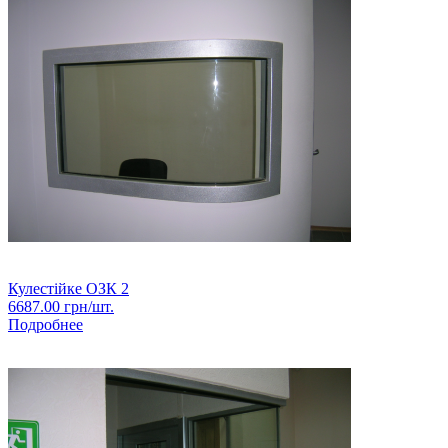
Кулестійке ОЗК 2
6687.00
грн/шт.
Подробнее