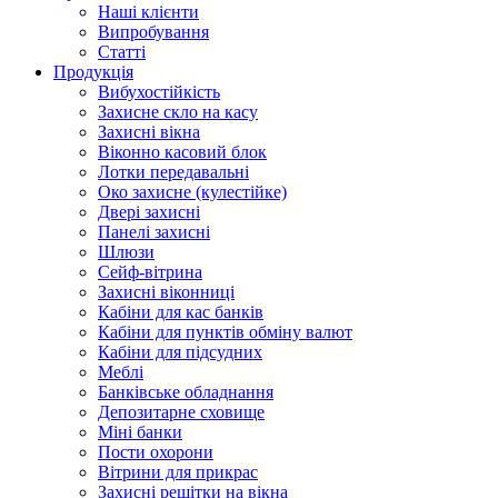
Наші клієнти
Випробування
Статті
Продукція
Вибухостійкість
Захисне скло на касу
Захисні вікна
Віконно касовий блок
Лотки передавальні
Око захисне (кулестійке)
Двері захисні
Панелі захисні
Шлюзи
Сейф-вітрина
Захисні віконниці
Кабіни для кас банків
Кабіни для пунктів обміну валют
Кабіни для підсудних
Меблі
Банківське обладнання
Депозитарне сховище
Міні банки
Пости охорони
Вітрини для прикрас
Захисні решітки на вікна