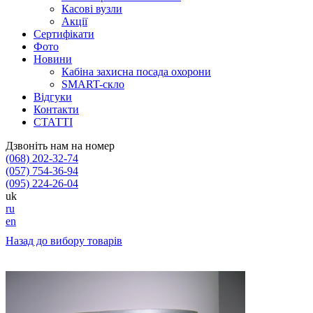
Касові вузли
Акції
Сертифікати
Фото
Новини
Кабіна захисна посада охорони
SMART-скло
Відгуки
Контакти
СТАТТІ
Дзвоніть нам на номер
(068) 202-32-74
(057) 754-36-94
(095) 224-26-04
uk
ru
en
Назад до вибору товарів