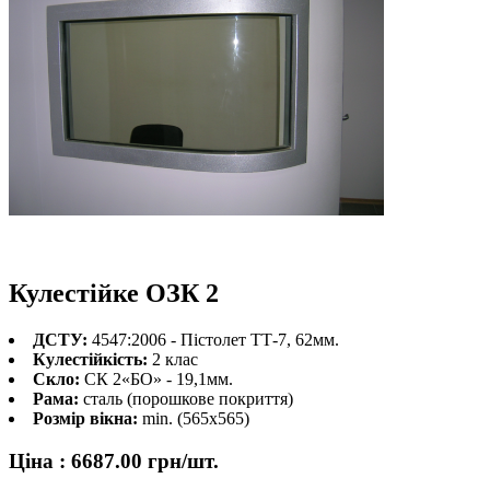
Кулестійке ОЗК 2
ДСТУ:
4547:2006 - Пістолет ТТ-7, 62мм.
Кулестійкість:
2 клас
Скло:
СК 2«БО» - 19,1мм.
Рама:
сталь (порошкове покриття)
Розмір вікна:
min. (565х565)
Ціна :
6687.00
грн/шт.