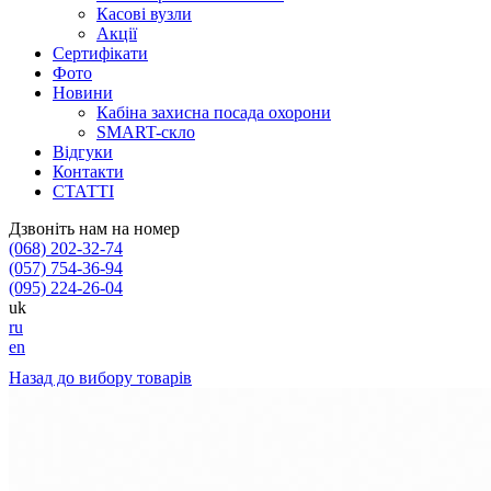
Касові вузли
Акції
Сертифікати
Фото
Новини
Кабіна захисна посада охорони
SMART-скло
Відгуки
Контакти
СТАТТІ
Дзвоніть нам на номер
(068) 202-32-74
(057) 754-36-94
(095) 224-26-04
uk
ru
en
Назад до вибору товарів