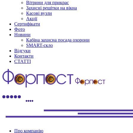
Вітрини для прикрас
Захисні решітки на вікна
Касові вузли
Акції
Сертифікати
Фото
Новини
Кабіна захисна посада охорони
SMART-скло
Відгуки
Контакти
СТАТТІ
Про компанію