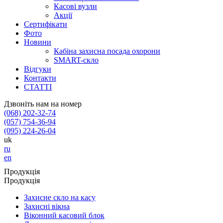
Касові вузли
Акції
Сертифікати
Фото
Новини
Кабіна захисна посада охорони
SMART-скло
Відгуки
Контакти
СТАТТІ
Дзвоніть нам на номер
(068) 202-32-74
(057) 754-36-94
(095) 224-26-04
uk
ru
en
Продукція
Продукція
Захисне скло на касу
Захисні вікна
Віконний касовий блок