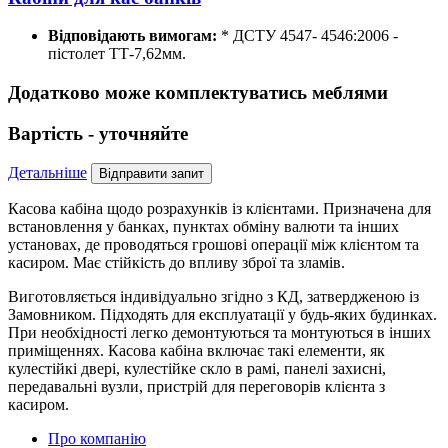
Відповідають вимогам:
* ДСТУ 4547- 4546:2006 -
пістолет ТТ-7,62мм.
Додатково може комплектуватись меблями
Вартість -
уточняйте
Детальніше
Відправити запит
Касова кабіна щодо розрахунків із клієнтами. Призначена для
встановлення у банках, пунктах обміну валюти та інших
установах, де проводяться грошові операції між клієнтом та
касиром. Має стійкість до впливу зброї та зламів.
Виготовляється індивідуально згідно з КД, затвердженою із
Замовником. Підходять для експлуатації у будь-яких будинках.
При необхідності легко демонтуються та монтуються в інших
приміщеннях. Касова кабіна включає такі елементи, як
кулестійкі двері, кулестійке скло в рамі, панелі захисні,
передавальні вузли, пристрій для переговорів клієнта з
касиром.
Про компанію