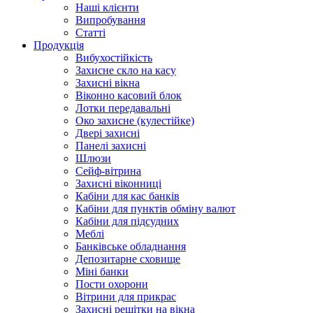
Наші клієнти
Випробування
Статті
Продукція
Вибухостійкість
Захисне скло на касу
Захисні вікна
Віконно касовий блок
Лотки передавальні
Око захисне (кулестійке)
Двері захисні
Панелі захисні
Шлюзи
Сейф-вітрина
Захисні віконниці
Кабіни для кас банків
Кабіни для пунктів обміну валют
Кабіни для підсудних
Меблі
Банківське обладнання
Депозитарне сховище
Міні банки
Пости охорони
Вітрини для прикрас
Захисні решітки на вікна