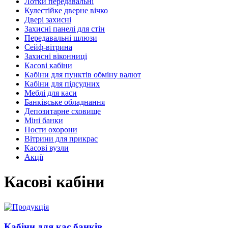
Лотки передавальні
Кулестійке дверне вічко
Двері захисні
Захисні панелі для стін
Передавальні шлюзи
Сейф-вітрина
Захисні віконниці
Касові кабіни
Кабіни для пунктів обміну валют
Кабіни для підсудних
Меблі для каси
Банківське обладнання
Депозитарне сховище
Міні банки
Пости охорони
Вітрини для прикрас
Касові вузли
Акції
Касові кабіни
Кабіни для кас банків