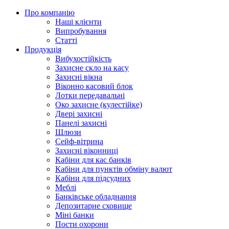
Про компанію
Наші клієнти
Випробування
Статті
Продукція
Вибухостійкість
Захисне скло на касу
Захисні вікна
Віконно касовий блок
Лотки передавальні
Око захисне (кулестійке)
Двері захисні
Панелі захисні
Шлюзи
Сейф-вітрина
Захисні віконниці
Кабіни для кас банків
Кабіни для пунктів обміну валют
Кабіни для підсудних
Меблі
Банківське обладнання
Депозитарне сховище
Міні банки
Пости охорони